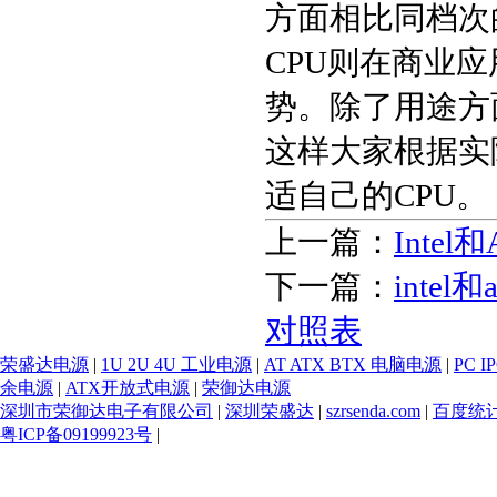
方面相比同档次的
CPU则在商业
势。除了用途方
这样大家根据实
Loading...
适自己的CPU。
上一篇：
Inte
下一篇：
inte
对照表
荣盛达电源
|
1U 2U 4U 工业电源
|
AT ATX BTX 电脑电源
|
PC 
余电源
|
ATX开放式电源
|
荣御达电源
深圳市荣御达电子有限公司
|
深圳荣盛达
|
szrsenda.com
|
百度统
粤ICP备09199923号
|